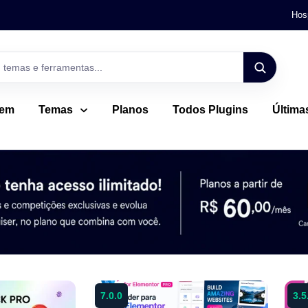
Hos
gem
Temas
Planos
Todos Plugins
Última
7.0.0
3.5