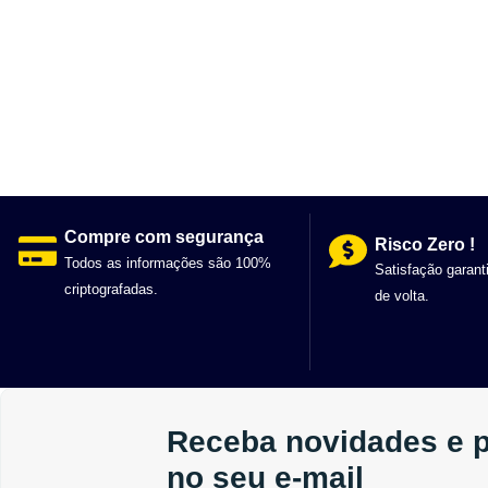
Compre com segurança
Risco Zero !
Todos as informações são 100%
Satisfação garant
criptografadas.
de volta.
Receba novidades e 
no seu e-mail