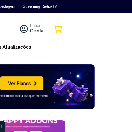
pedagem
Streaming Rádio/TV
Entrar
Conta
s Atualizações
.1