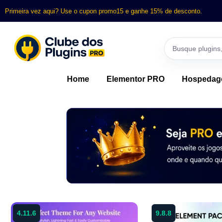
Primeira vez aqui? Use o cupon promo15 e ganhe 15% de desconto.
Home
Elementor PRO
Hospeda
4.11.6
9.8.8