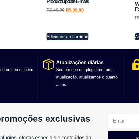
Product Update E-mails
W
Fo
R$
49,90
R$
39,90
R
Adicionar ao carrinho
Ad
Atualizações diárias
ida ou seu dinheiro
Sempre que um plugin tem uma
atualização, atualizamos o quanto
antes.
promoções exclusivas
plugins, ofertas especiais e conteúdos do