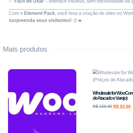
✅
Fácil de Usar
– Interface intuitiva, sem necessidade de
Com o
Element Pack
, você leva a criação de sites no Wo
surpreenda seus visitantes!
🎨🔥
Mais produtos
Wholesale for WooCom
de Atacado e Varejo)
R$
159,90
R$
53,90