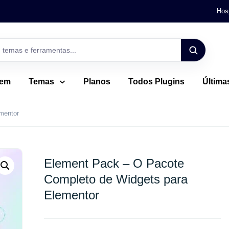
Hos
gem
Temas
Planos
Todos Plugins
Última
mentor
Element Pack – O Pacote
Completo de Widgets para
Elementor