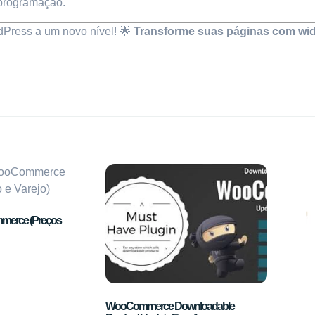
 programação.
rdPress a um novo nível! 🌟
Transforme suas páginas com widg
merce (Preços
WooCommerce Downloadable