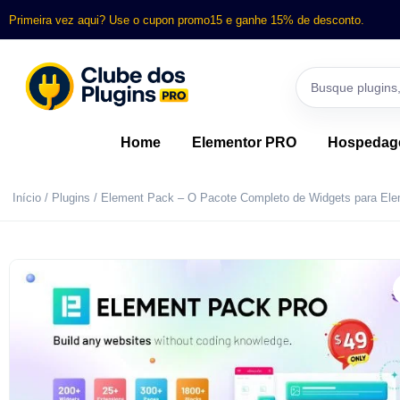
Primeira vez aqui? Use o cupon promo15 e ganhe 15% de desconto.
Home
Elementor PRO
Hospeda
Início
/
Plugins
/ Element Pack – O Pacote Completo de Widgets para Ele