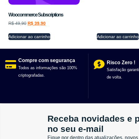
Woocommerce Subscriptions
R$
49,90
R$
39,90
Adicionar ao carrinho
Adicionar ao carrinho
Compre com segurança
Risco Zero !
Todos as informações são 100%
Satisfação garant
criptografadas.
de volta.
Receba novidades e 
no seu e-mail
Fique por dentro das atualizações, novos 