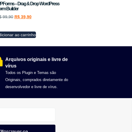
PForms – Drag & Drop WordPress
rm Builder
$
99,90
R$
39,90
icionar ao carrinho
Arquivos originais e livre de
vírus
Todos os Plugin e Temas são
Originais, comprados diretamente do
desenvolvedor e livre de vírus.
Inscrever-se