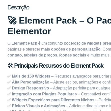
Descrição
🚀
Element Pack – O Pa
Elementor
O
Element Pack
é um conjunto poderoso de
widgets pre
páginas e oferecer
mais opções de personalização
. Com
contato, tabelas de preços, ícones sociais
e muito mais!
🛠
Principais Recursos do Element Pack
✅
Mais de 150 Widgets
– Recursos avançados para criar p
✅
Alta Personalização
– Ajuste estilos, animações e conf
✅
Design Responsivo
– Adaptação perfeita para qualquer
✅
Integração com Plugins Populares
– Compatível com 
✅
Widgets Específicos para Diferentes Nichos
– Perfeit
✅
Efeitos Visuais e Animações
– Adicione dinamismo e in