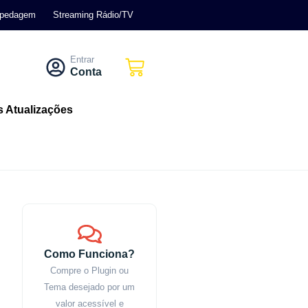
pedagem
Streaming Rádio/TV
Entrar
Conta
s Atualizações
Como Funciona?
Compre o Plugin ou
Tema desejado por um
valor acessível e