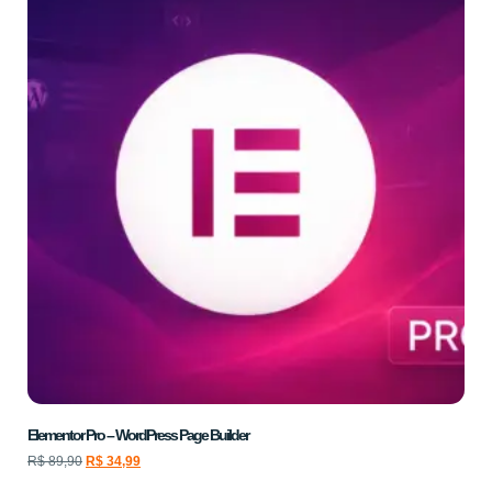
Elementor Pro – WordPress Page Builder
R$
89,90
R$
34,99