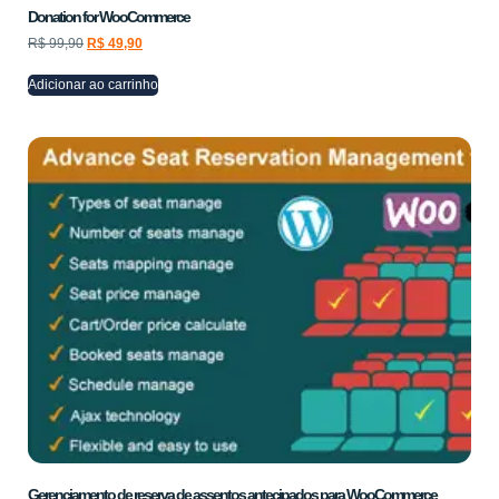
Donation for WooCommerce
R$
99,90
R$
49,90
Adicionar ao carrinho
Gerenciamento de reserva de assentos antecipados para WooCommerce