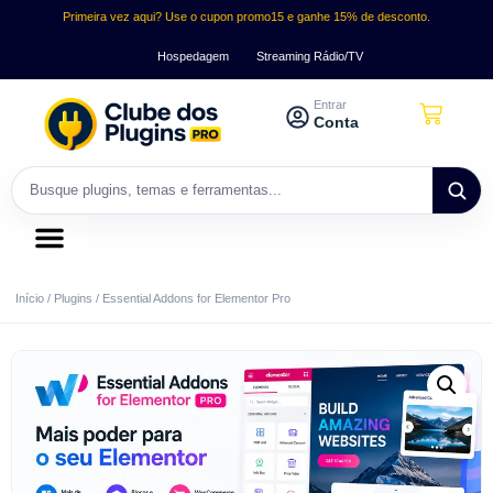
Primeira vez aqui? Use o cupon promo15 e ganhe 15% de desconto.
Hospedagem
Streaming Rádio/TV
Entrar
Conta
Início
/
Plugins
/ Essential Addons for Elementor Pro