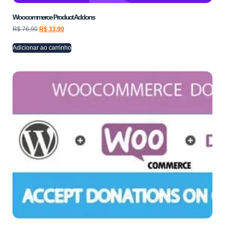
Woocommerce Product Addons
R$
76,90
R$
33,90
Adicionar ao carrinho