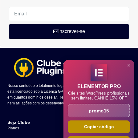
Inscrever-se
×
Nosso conteúdo é totalmente legal e todo o código dos temas e plugins
ELEMENTOR PRO
está licenciado sob a Licença GPL. Você tem a liberdade de utilizá-los
Crie sites WordPress profissionais
em quantos domínios desejar. Ressaltamos que não mantemos parcerias
sem limites, GANHE 15% OFF
nem afiliações com os desenvolvedores presentes em nosso site.
promo15
Seja Clube
Copiar código
Planos