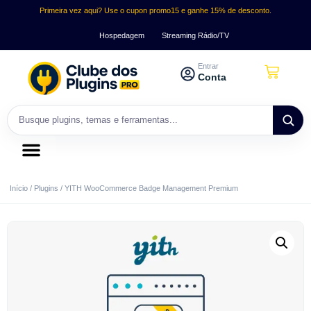
Primeira vez aqui? Use o cupon promo15 e ganhe 15% de desconto.
Hospedagem
Streaming Rádio/TV
Entrar
Conta
Início
/
Plugins
/ YITH WooCommerce Badge Management Premium