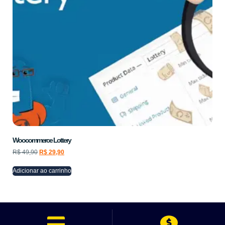
Woocommerce Lottery
R$
49,90
R$
29,90
Adicionar ao carrinho