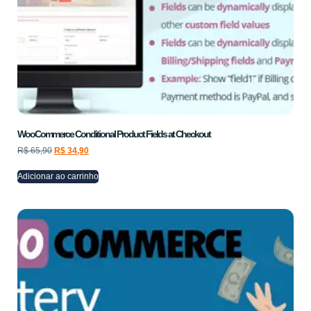
WooCommerce Conditional Product Fields at Checkout
R$
65,90
R$
34,90
Adicionar ao carrinho