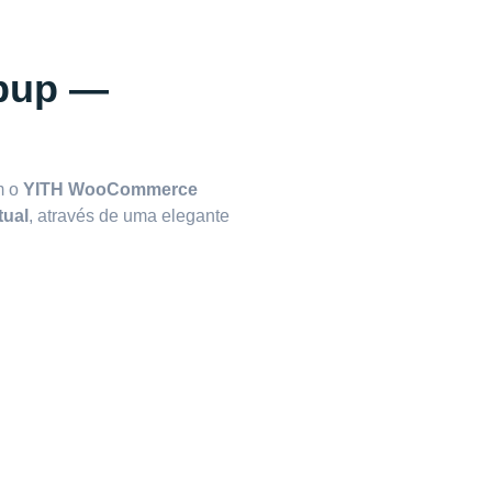
pup —
m o
YITH WooCommerce
tual
, através de uma elegante