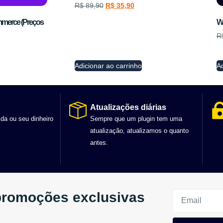
R$
89,90
R$
35,90
merce (Preços
W
R
Adicionar ao carrinho
Ad
Atualizações diárias
ida ou seu dinheiro
Sempre que um plugin tem uma
atualização, atualizamos o quanto
antes.
promoções exclusivas