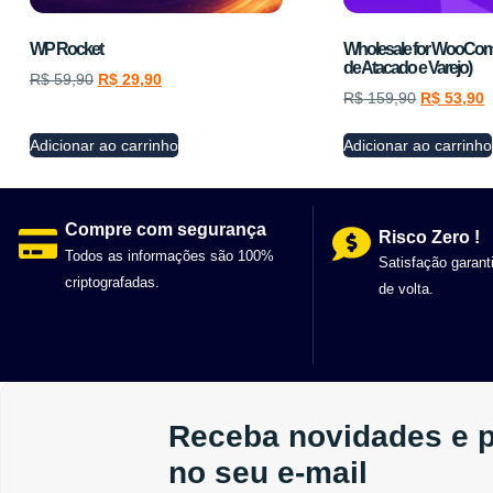
WP Rocket
Wholesale for WooCom
de Atacado e Varejo)
R$
59,90
R$
29,90
R$
159,90
R$
53,90
Adicionar ao carrinho
Adicionar ao carrinho
Compre com segurança
Risco Zero !
Todos as informações são 100%
Satisfação garant
criptografadas.
de volta.
Receba novidades e 
no seu e-mail