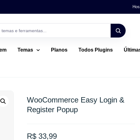
Hos
gem
Temas
Planos
Todos Plugins
Última
WooCommerce Easy Login &
Register Popup
R$
33,99