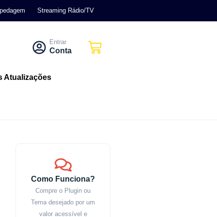
pedagem
Streaming Rádio/TV
Entrar
Conta
s Atualizações
Como Funciona?
Compre o Plugin ou
Tema desejado por um
valor acessível e