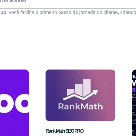
a no acesso
pup
, você facilita o primeiro passo da jornada do cliente, crian
Rank Math SEO PRO