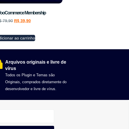
ooCommerce Membership
$
79,90
R$
39,90
icionar ao carrinho
Arquivos originais e livre de
vírus
Todos os Plugin e Temas são
Originais, comprados diretamente do
desenvolvedor e livre de vírus.