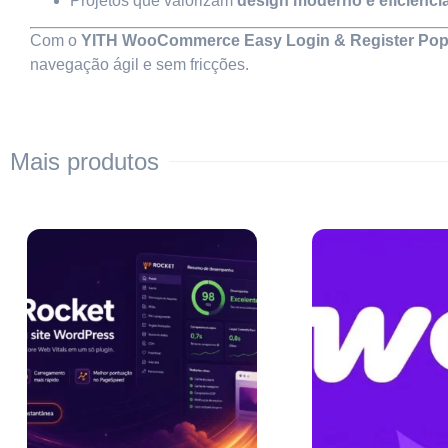
Projetos que valorizam
design moderno e eficiênci
Com o
YITH WooCommerce Easy Login & Register Po
navegação ágil e sem fricções.
Mais produtos