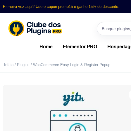
Primeira vez aqui? Use o cupon promo15 e ganhe 15% de desconto.
Home
Elementor PRO
Hospeda
Início
/
Plugins
/ WooCommerce Easy Login & Register Popup