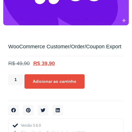
WooCommerce Customer/Order/Coupon Export
R$
49,90
R$
39,90
Adicionar ao carrinho
Versão 5.6.0