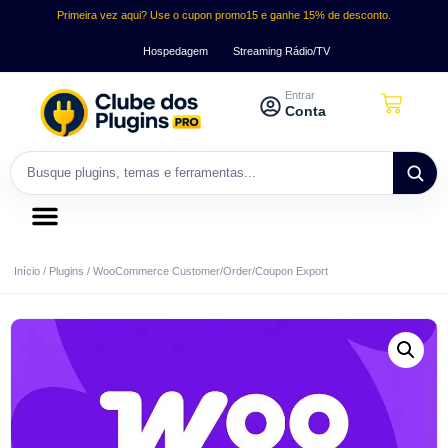
Primeira vez aqui? Use o cupon promo15 e ganhe 15% de desconto.
Hospedagem
Streaming Rádio/TV
Entrar
Conta
Início
/
Plugins
/ WooCommerce Customer/Order/Coupon Export