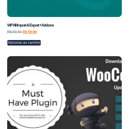
WP All Import & Export + Addons
R$
89,90
R$
59,90
Adicionar ao carrinho