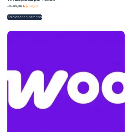
R$
89,90
R$
59,90
Adicionar ao carrinho