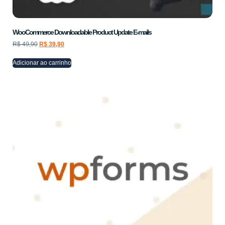
WooCommerce Downloadable Product Update E-mails
R$
49,90
R$
39,90
Adicionar ao carrinho