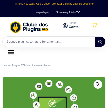
Primeira vez aqui? Use o cupon promo15 e ganhe 15% de desconto.
Hospedagem
Streaming Rádio/TV
Entrar
Conta
Início
/
Plugins
/ Thrive License Activator