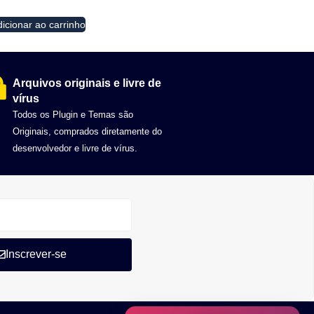
icionar ao carrinho
Arquivos originais e livre de
vírus
Todos os Plugin e Temas são
Originais, comprados diretamente do
desenvolvedor e livre de vírus.
Inscrever-se