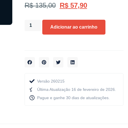
R$
135,00
R$
57,90
Adicionar ao carrinho
Versão 260215
Última Atualização 16 de fevereiro de 2026.
Pague e ganhe 30 dias de atualizações.​