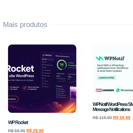
Mais produtos
WPNotif WordPress S
Message Notifications
R$
119,90
R$
59,99
WP Rocket
R$
59,90
R$
29,90