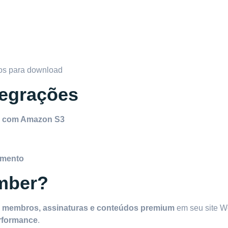
os para download
egrações
o com Amazon S3
amento
mber?
e
membros, assinaturas e conteúdos premium
em seu site W
erformance
.