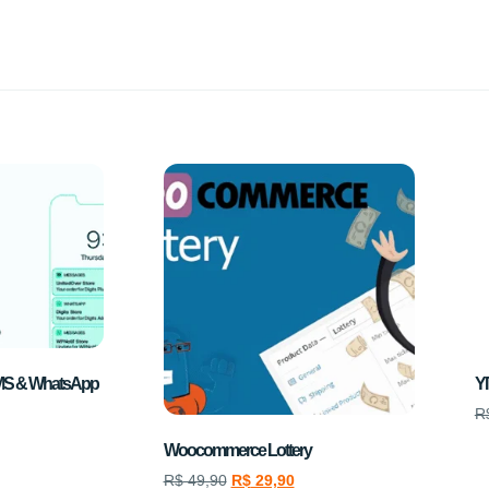
MS & WhatsApp
YI
R
Woocommerce Lottery
R$
49,90
R$
29,90