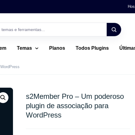
Hos
gem
Temas
Planos
Todos Plugins
Última
a WordPress
s2Member Pro – Um poderoso
plugin de associação para
WordPress