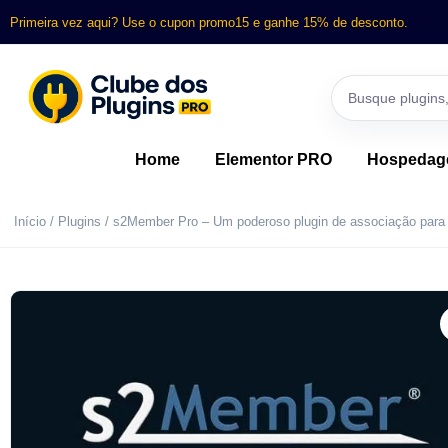
Primeira vez aqui? Use o cupon promo15 e ganhe 15% de desconto.
Home
Elementor PRO
Hospeda
Início
/
Plugins
/ s2Member Pro – Um poderoso plugin de associação par