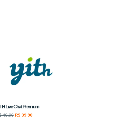
TH Live Chat Premium
$
49,90
R$
39,90