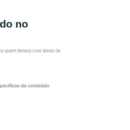
údo no
ara quem deseja criar áreas de
specíficas do conteúdo
.