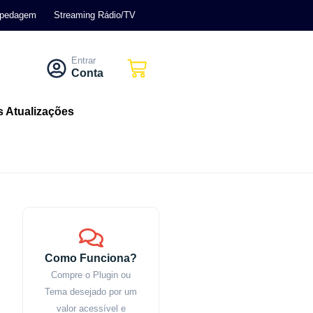
pedagem
Streaming Rádio/TV
Entrar
Conta
s Atualizações
Como Funciona?
Compre o Plugin ou
Tema desejado por um
valor acessível e