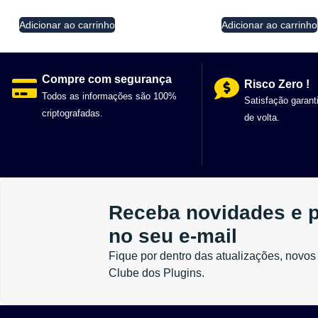
Adicionar ao carrinho
Adicionar ao carrinho
Compre com segurança
Risco Zero !
Todos as informações são 100%
Satisfação garant
criptografadas.
de volta.
Receba novidades e 
no seu e-mail
Fique por dentro das atualizações, novos 
Clube dos Plugins.