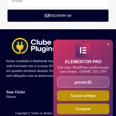
Inscrever-se
×
Nosso conteúdo é totalmente legal e todo o código dos temas e plugins
ELEMENTOR PRO
está licenciado sob a Licença GPL. Você tem a liberdade de utilizá-los
Crie sites WordPress profissionais
em quantos domínios desejar. Ressaltamos que não mantemos parcerias
sem limites, GANHE 15% OFF
nem afiliações com os desenvolvedores presentes em nosso site.
promo15
Seja Clube
Copiar código
Planos
Comprar
Copyright © Todos os direitos reservados. 2025 - Clube dos Plugins