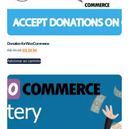
Donation for WooCommerce
R$
99,90
R$
49,90
Adicionar ao carrinho