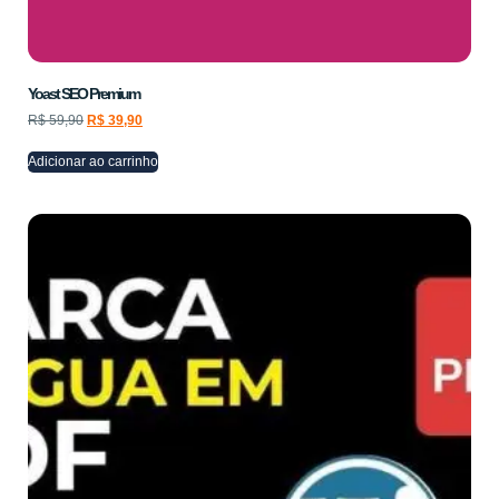
Yoast SEO Premium
R$
59,90
R$
39,90
Adicionar ao carrinho