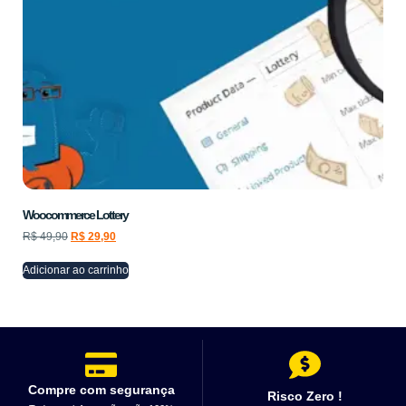
Woocommerce Lottery
R$
49,90
R$
29,90
Adicionar ao carrinho
Compre com segurança
Risco Zero !