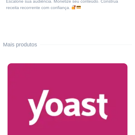
Escalone sua audiência. Monetize seu conteúdo. Construa
receita recorrente com confiança.
Mais produtos