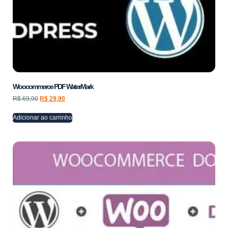
Woocommerce PDF WaterMark
R$
69,90
R$
29,90
Adicionar ao carrinho