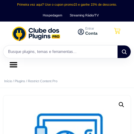
Primeira vez aqui? Use o cupon promo15 e ganhe 15% de desconto.
Hospedagem
Streaming Rádio/TV
Entrar
Conta
Início
/
Plugins
/ Restrict Content Pro