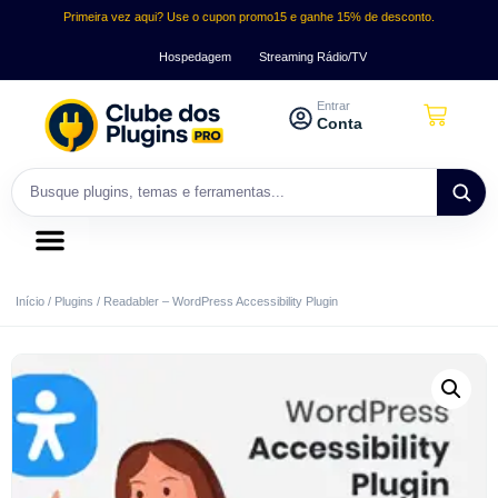
Primeira vez aqui? Use o cupon promo15 e ganhe 15% de desconto.
Hospedagem
Streaming Rádio/TV
Entrar
Conta
Início
/
Plugins
/ Readabler – WordPress Accessibility Plugin