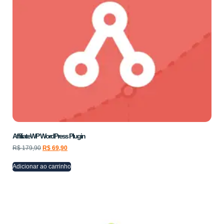
AffiliateWP WordPress Plugin
R$
179,90
R$
69,90
Adicionar ao carrinho