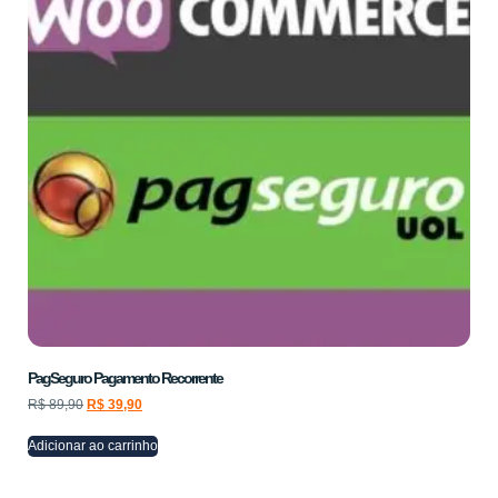
PagSeguro Pagamento Recorrente
R$
89,90
R$
39,90
Adicionar ao carrinho