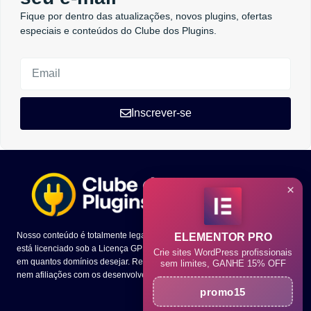
Fique por dentro das atualizações, novos plugins, ofertas
especiais e conteúdos do Clube dos Plugins.
Inscrever-se
×
Nosso conteúdo é totalmente legal e todo o código dos temas e plugins
ELEMENTOR PRO
está licenciado sob a Licença GPL. Você tem a liberdade de utilizá-los
Crie sites WordPress profissionais
em quantos domínios desejar. Ressaltamos que não mantemos parcerias
sem limites, GANHE 15% OFF
nem afiliações com os desenvolvedores presentes em nosso site.
promo15