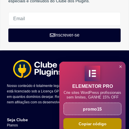
especiais e conteúdos do Clube dos Plugins.
Inscrever-se
×
Nosso conteúdo é totalmente legal e todo o código dos temas e plugins
ELEMENTOR PRO
está licenciado sob a Licença GPL. Você tem a liberdade de utilizá-los
Crie sites WordPress profissionais
em quantos domínios desejar. Ressaltamos que não mantemos parcerias
sem limites, GANHE 15% OFF
nem afiliações com os desenvolvedores presentes em nosso site.
promo15
Seja Clube
Copiar código
Planos