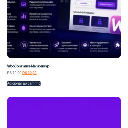
WooCommerce Membership
R$
79,90
R$
39,90
Adicionar ao carrinho