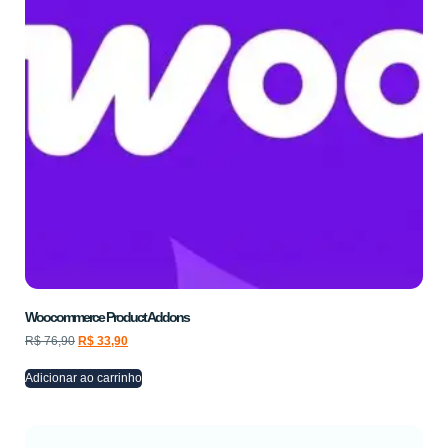
Woocommerce Product Addons
R$
76,90
R$
33,90
Adicionar ao carrinho