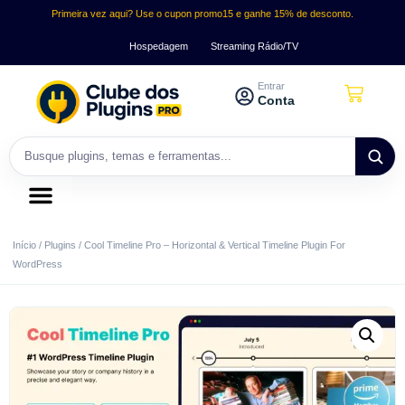
Primeira vez aqui? Use o cupon promo15 e ganhe 15% de desconto.
Hospedagem
Streaming Rádio/TV
Entrar
Conta
Início
/
Plugins
/ Cool Timeline Pro – Horizontal & Vertical Timeline Plugin For
WordPress