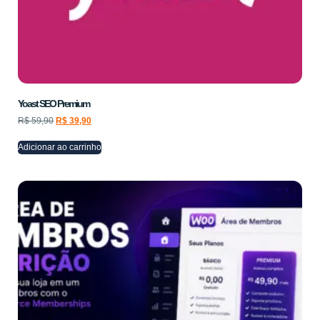
Yoast SEO Premium
R$
59,90
R$
39,90
Adicionar ao carrinho